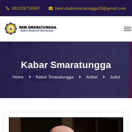
081226718967
bem.stiabsmaratungga20@gmail.com
Kabar Smaratungga
Home
Kabar Smaratungga
Artikel
Judul