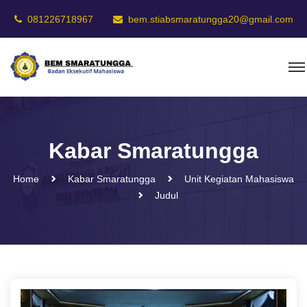
081226718967
bem.stiabsmaratungga20@gmail.com
Kabar Smaratungga
Home
Kabar Smaratungga
Unit Kegiatan Mahasiswa
Judul